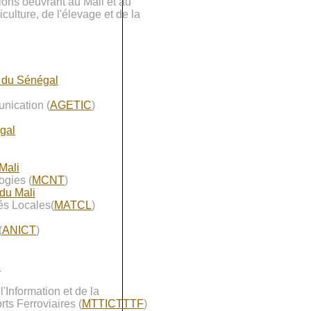
ions oeuvrant au Mali et au
culture, de l'élevage et de la
e du Sénégal
nication (
AGETIC
)
gal
 Mali
ogies (
MCNT
)
 du Mali
tés Locales(
MATCL
)
(
ANICT
)
l
Information et de la
ts Ferroviaires (
MTTICTTTF
)