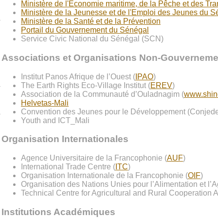
Ministère de l'Economie maritime, de la Pêche et des Tra
Ministère de la Jeunesse et de l'Emploi des Jeunes du S
Ministère de la Santé et de la Prévention
Portail du Gouvernement du Sénégal
Service Civic National du Sénégal (SCN)
Associations et Organisations Non-Gouverneme
Institut Panos Afrique de l’Ouest (
IPAO
)
The Earth Rights Eco-Village Institut (
EREV
)
Association de la Communauté d’Ouladnagim (
www.shin
Helvetas-Mali
Convention des Jeunes pour le Développement (Conjed
Youth and ICT_Mali
Organisation Internationales
Agence Universitaire de la Francophonie (
AUF
)
International Trade Centre (
ITC
)
Organisation Internationale de la Francophonie (
OIF
)
Organisation des Nations Unies pour l’Alimentation et l’Ag
Technical Centre for Agricultural and Rural Cooperation
Institutions Académiques