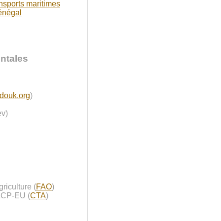
nsports maritimes
énégal
ntales
douk.org
)
ev)
riculture (
FAO
)
 ACP-EU (
CTA
)