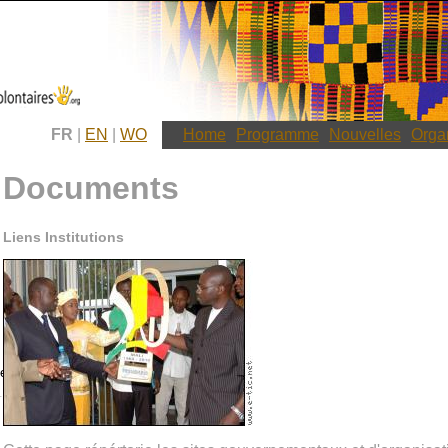
FR
|
EN
|
WO
Home
Programme
Nouvelles
Orga
Documents
Liens Institutions