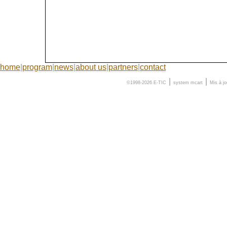
home
|
program
|
news
|
about us
|
partners
|
contact
|
|
©1998-2026 E-TIC
system
mcart
Mis à j