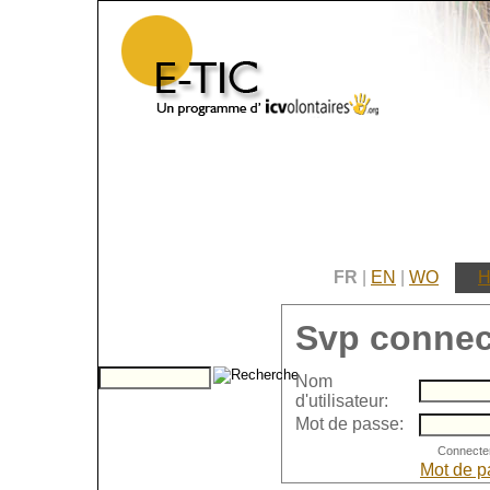
FR
|
EN
|
WO
H
Svp connec
Nom
d'utilisateur:
Mot de passe:
Mot de p