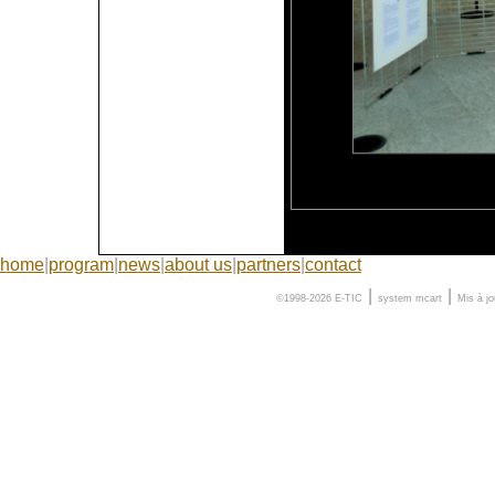
home
|
program
|
news
|
about us
|
partners
|
contact
|
|
©1998-2026 E-TIC
system
mcart
Mis à j