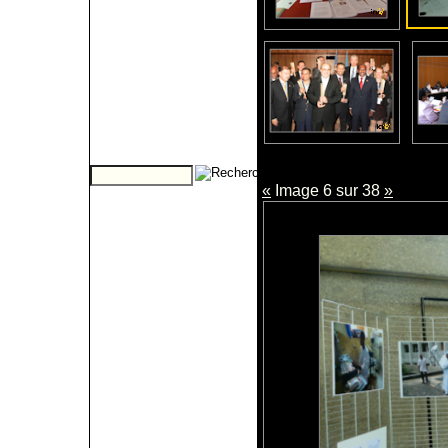
«
Image 6 sur 38
»