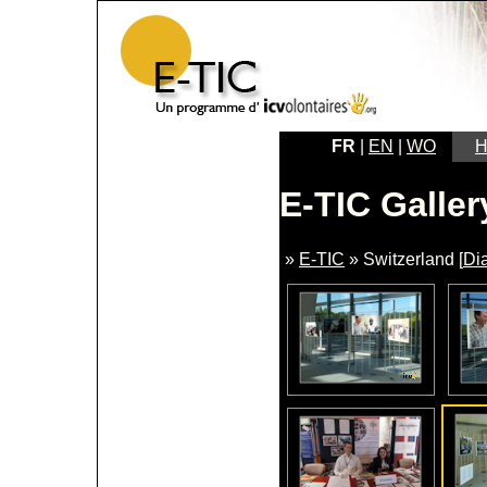
FR
|
EN
|
WO
H
E-TIC Galler
»
E-TIC
» Switzerland [
Di