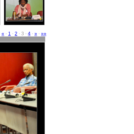
·
«
·
1
·
2
· 3 ·
4
·
»
·
»»