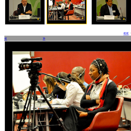
««
«
Image 34 sur 38
»