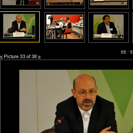
««
·
«
«
Picture 33 of 38
»