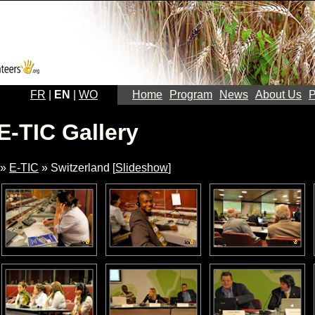
FR
|
EN
|
WO
Home
Program
News
About Us
P
E-TIC Gallery
»
E-TIC
» Switzerland [
Slideshow
]