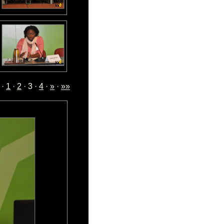
·
1
·
2
· 3 ·
4
·
»
·
»»