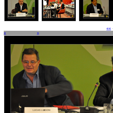
««
«
Image 31 sur 38
»