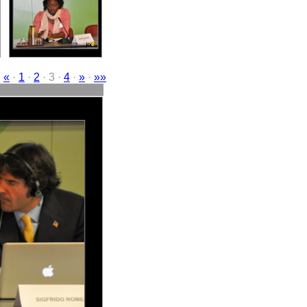
·
«
·
1
·
2
· 3 ·
4
·
»
·
»»