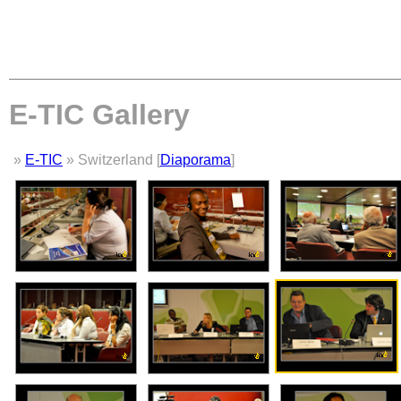
E-TIC Gallery
»
E-TIC
» Switzerland [
Diaporama
]