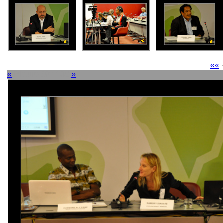
««
«
Picture 30 of 38
»