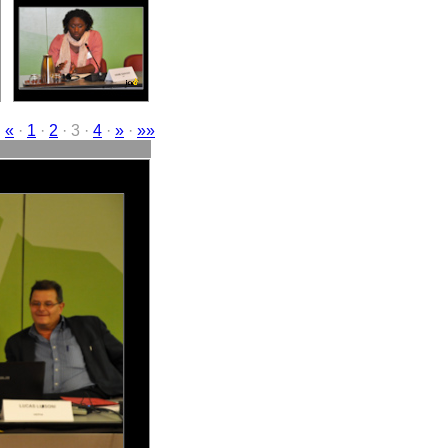
·
«
·
1
·
2
· 3 ·
4
·
»
·
»»