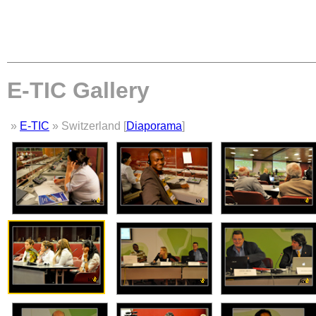
E-TIC Gallery
»
E-TIC
» Switzerland [
Diaporama
]