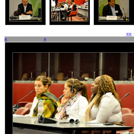
««
«
Image 29 sur 38
»