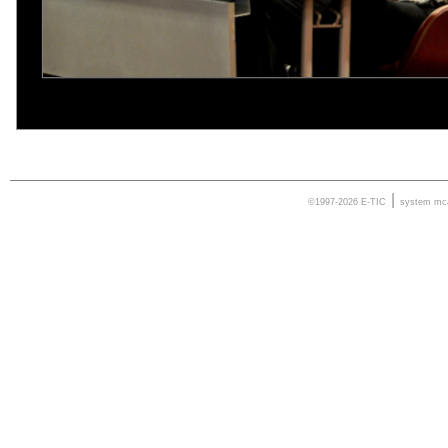
|
©1997-2026 E-TIC
system
mc