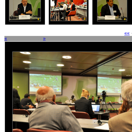
««
«
Image 27 sur 38
»