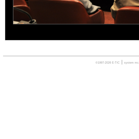
|
©1997-2026 E-TIC
system
mc