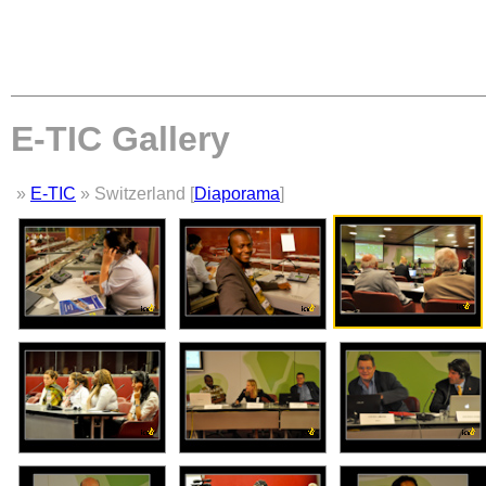
E-TIC Gallery
»
E-TIC
» Switzerland [
Diaporama
]