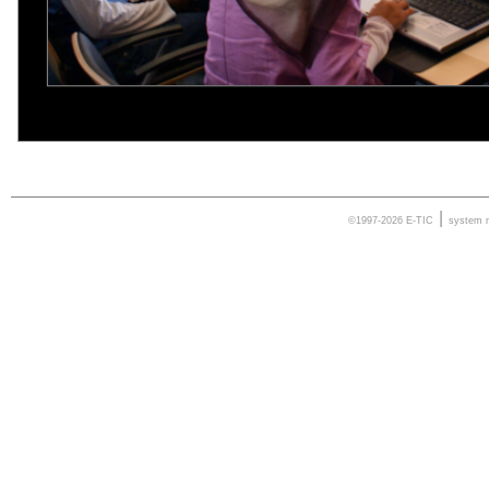
|
©1997-2026 E-TIC
system