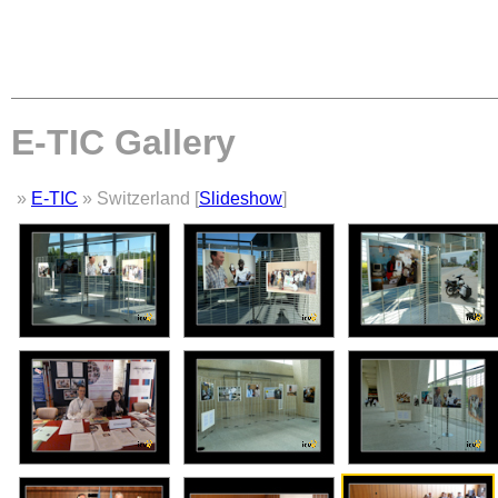
E-TIC Gallery
»
E-TIC
» Switzerland [
Slideshow
]