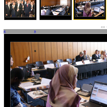
«« ·
«
Picture 11 of 38
»