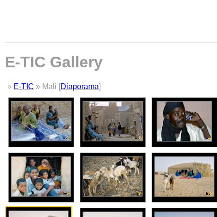
E-TIC Gallery
»
E-TIC
» Mali [
Diaporama
]