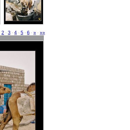
·
2
·
3
·
4
·
5
·
6
·
»
·
»»