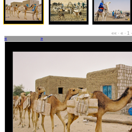
«« · « · 1 
«
Image 9 sur 63
»