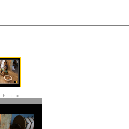
· 6 · » · »»