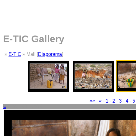
E-TIC Gallery
»
E-TIC
» Mali [
Diaporama
]
««
·
«
·
1
·
2
·
3
·
4
·
5
«
Image 63 sur 63