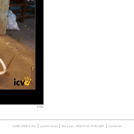
2-181
|
|
|
©1997-2026 E-TIC
system
mcart
Mis à jour: 2019-07-30 23:00 GMT
Connecter