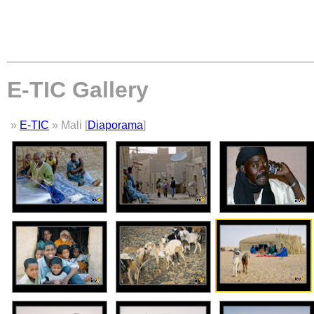
E-TIC Gallery
»
E-TIC
» Mali [
Diaporama
]