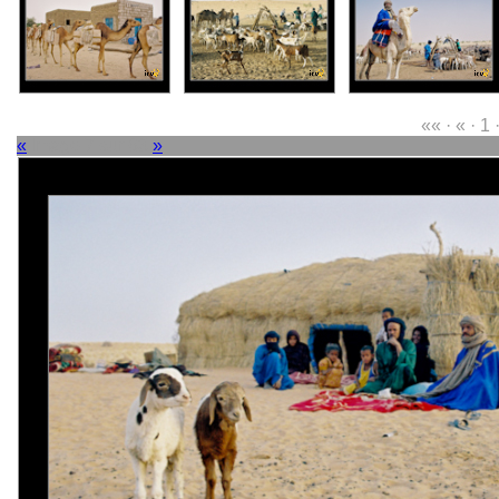
«« · « · 1 
«
Image 7 sur 63
»