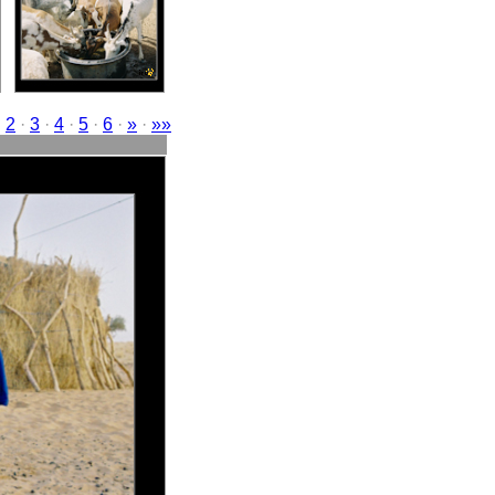
·
2
·
3
·
4
·
5
·
6
·
»
·
»»