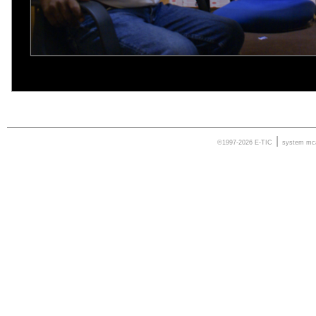
|
©1997-2026 E-TIC
system
mc