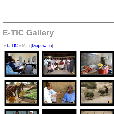
E-TIC Gallery
»
E-TIC
» Mali [
Diaporama
]