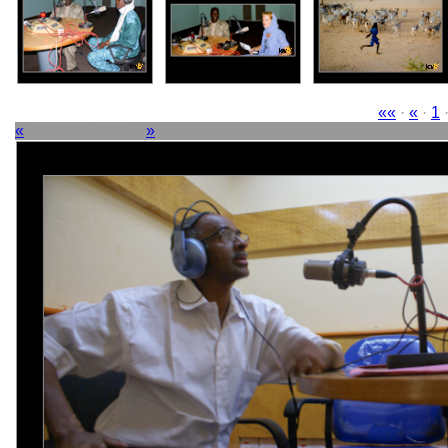
««
·
«
·
1
«
Image 56 sur 63
»