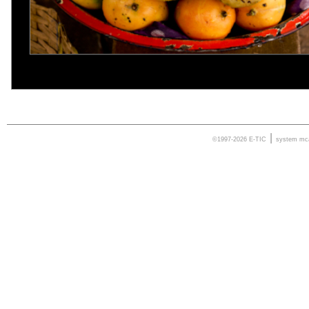
|
©1997-2026 E-TIC
system
mc