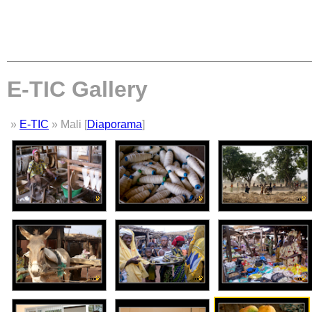
E-TIC Gallery
»
E-TIC
» Mali [
Diaporama
]