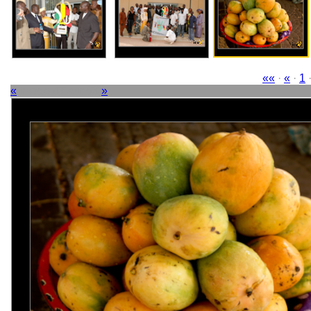
««
·
«
·
1
«
Image 47 sur 63
»