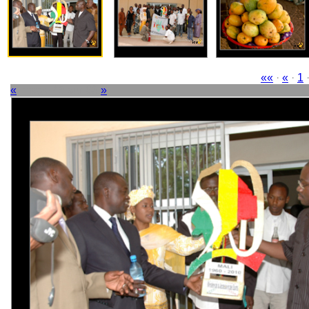
««
·
«
·
1
«
Image 45 sur 63
»