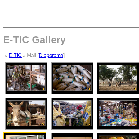
E-TIC Gallery
»
E-TIC
» Mali [
Diaporama
]