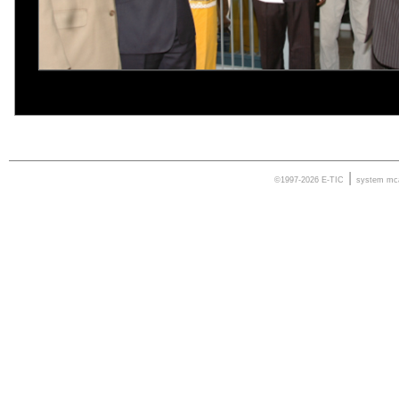
|
©1997-2026 E-TIC
system
mc