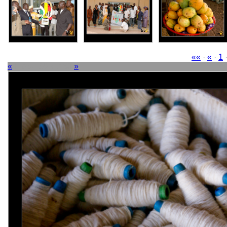
««
·
«
·
1
«
Image 38 sur 63
»