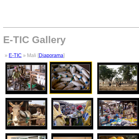
E-TIC Gallery
»
E-TIC
» Mali [
Diaporama
]