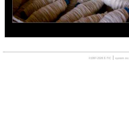
|
©1997-2026 E-TIC
system
mc