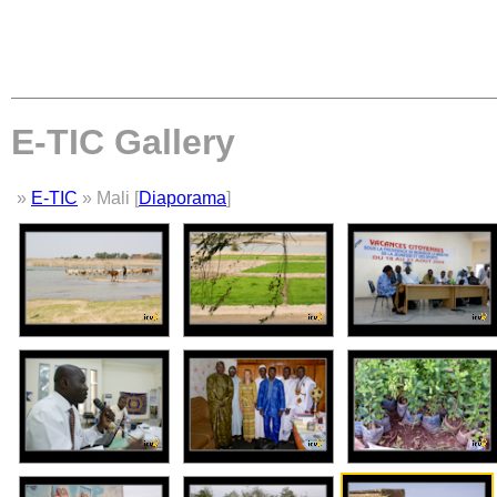
E-TIC Gallery
»
E-TIC
» Mali [
Diaporama
]