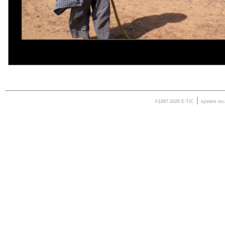
|
©1997-2026 E-TIC
system
mc