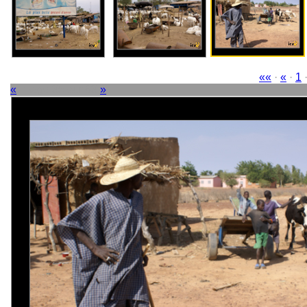
««
·
«
·
1
«
Image 35 sur 63
»