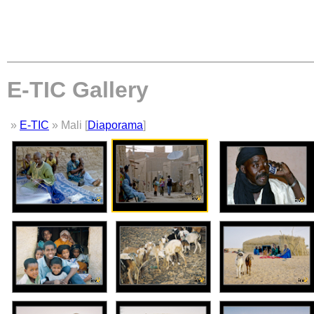
E-TIC Gallery
»
E-TIC
» Mali [
Diaporama
]