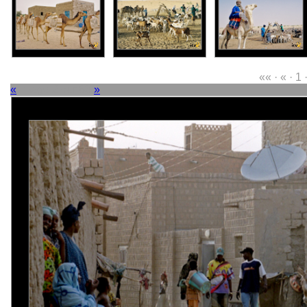
«« · « · 1 
«
Image 2 sur 63
»