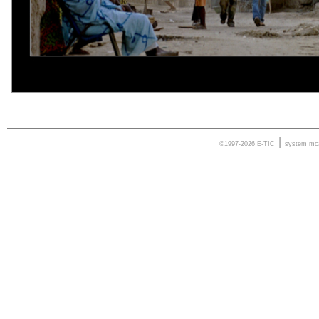
|
©1997-2026 E-TIC
system
mc