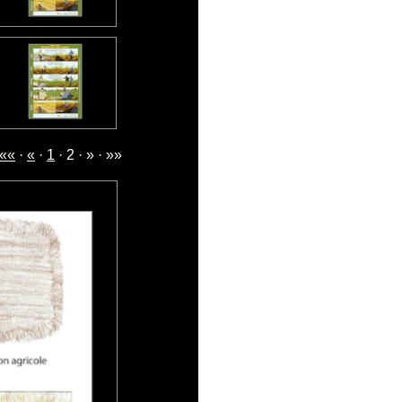
««
·
«
·
1
· 2 · » · »»