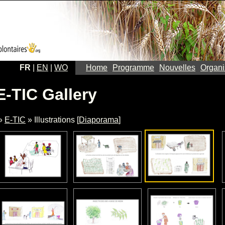
FR
|
EN
|
WO
Home
Programme
Nouvelles
Organi
E-TIC Gallery
»
E-TIC
» Illustrations [
Diaporama
]