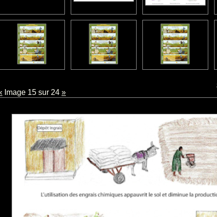
«
Image 15 sur 24
»