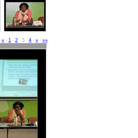
·
«
·
1
·
2
· 3 ·
4
·
»
·
»»