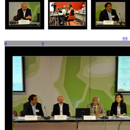
««
«
Picture 32 of 38
»