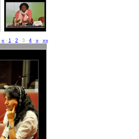
·
«
·
1
·
2
· 3 ·
4
·
»
·
»»