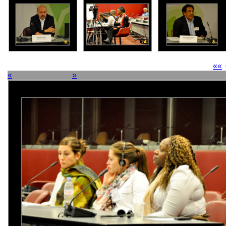
««
«
Picture 29 of 38
»