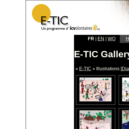
FR
|
EN
|
WO
H
E-TIC Galler
»
E-TIC
» Illustrations [
Di