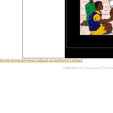
home
|
program
|
news
|
about us
|
partners
|
contact
|
|
©1998-2026 E-TIC
system
mcart
Mis à j