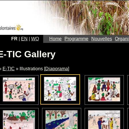
FR
|
EN
|
WO
Home
Programme
Nouvelles
Organi
E-TIC Gallery
»
E-TIC
» Illustrations [
Diaporama
]