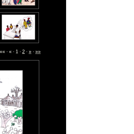
«« · « · 1 ·
2
·
»
·
»»